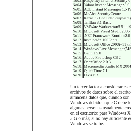
No03.
Kaspersky Internet Security 6
No04.
Yahoo Instant Messenger 8.0
No05.
AOL Instant Messenger 1.5 P
No06.
McAfee SecurityCentre
No07.
Kazaa 3 (+included crapware)
No08.
Trillian 3.1 Basic
No09.
VMWare Workstation5.5.1-1
No10.
Microsoft Visual Studio2005 
No11
.NET Framework Runtime2.0
No12.
Instalación 100Fonts
No13.
Microsoft Office 2003(v11) P
No14.
Windows Live Messenger(M
No15.
Gaim 1.5.0
No16.
Adobe Photoshop CS 2
No17.
OpenOffice 2.0.3
No18.
Macromedia Studio MX 200
No19.
QuickTime 7.1
No20.
DivX 6.3
Un tercer factor a considerar es 
archivos de datos sobre el escrit
almacena datos que, cuando son 
Windows debido a que C debe leer
algunas personas usualmente cr
en el escritorio; para Windows 
3 G o más; si no hay suficiente 
Windows se trabe.