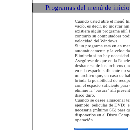
Programas del menú de inicio
Cuando usted abre el menú Ini
vacío, es decir, no mostrar n
existiera algún programa allí,
contrario su computadora podr
velocidad del Windows.
Si un programa está en en menú
automáticamente y la velocid
Elimínelo si no hay necesidad
Asegúrese de que en la Papeler
deshacerse de los archivos que
en ella espacio suficiente no 
un archivo que, en caso de ha
brinda la posibilidad de recu
con el espacio suficiente para 
elimine la "basura" allí presen
disco duro.
Cuando se desee almacenar te
ejemplo, peliculas de DVD), e
necesaria (mínimo 6G) para qu
disponerlos en el Disco Compa
operación.