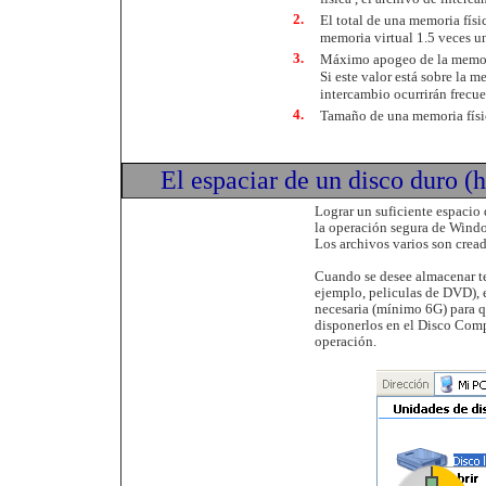
2.
El total de una memoria físi
memoria virtual 1.5 veces u
3.
Máximo apogeo de la memori
Si este valor está sobre la 
intercambio ocurrirán frecu
4.
Tamaño de una memoria físi
El espaciar de un disco duro (
Lograr un suficiente espacio 
la operación segura de Wind
Los archivos varios son cread
Cuando se desee almacenar t
ejemplo, peliculas de DVD), 
necesaria (mínimo 6G) para q
disponerlos en el Disco Comp
operación.