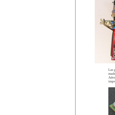
Las 
madr
Adem
impr