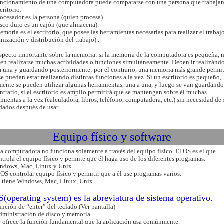
uncionamiento de una computadora puede compararse con una persona que trabajan
critorio:
rocesador es la persona (quien procesa).
isco duro es un cajón (que almacena).
emoria es el escritorio, que posee las herramientas necesarias para realizar el trabaj
anización y distribución del trabajo)..
specto importante sobre la memoria: si la memoria de la computadora es pequeña, 
en realizarse muchas actividades o funciones simultáneamente. Deben ir realizánd
a una y guardando posteriormente; por el contrario, una memoria más grande permi
se puedan estar realizando distintas funciones a la vez. Si un escritorio es pequeño,
mente se pueden utilizar algunas herramientas, una a una, y luego se van guardando
ontrario, si el escritorio es amplio permitirá que se mantengan sobre él muchas
amientas a la vez (calculadora, libros, teléfono, computadora, etc.) sin necesidad de 
dados después de usar.
Equipo físico y software
a computadora no funciona solamente a través del equipo físico. El OS es el que
ntrola el equipo físico y permite que él haga uso de los diferentes programas.
ndows, Mac, Linux y Unix.
 OS controlar equipo físico y permitir que a él use programas varios.
 tiene Windows, Mac, Linux, Unix
(operating system) es la abreviatura de sistema operativo.
unción de “enter” del teclado (Ver pantalla)
dministración de disco y memoria.
e ofrece la función fundamental que la aplicación usa comúnmente.