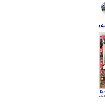
Dis
Ta
cada