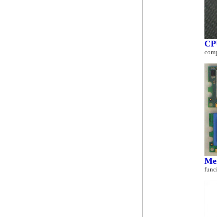
CP
comp
Me
func