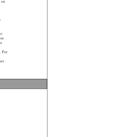
 en
o
no
ose
te
. Por
ser