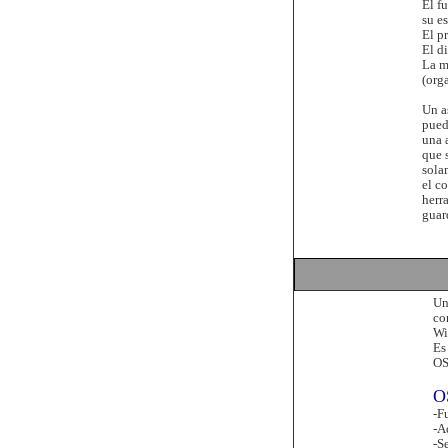
El f
su es
El p
El d
La m
(org
Un a
pued
una 
que 
sola
el c
herr
guar
Un
co
Wi
Es
OS
OS
-F
-A
-S