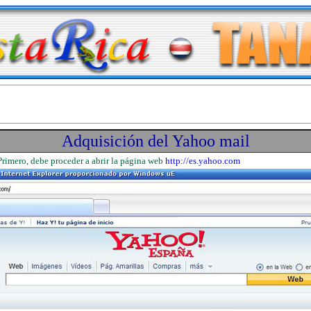
Adquisición del Yahoo mail
Primero, debe proceder a abrir la página web
http://es.yahoo.com